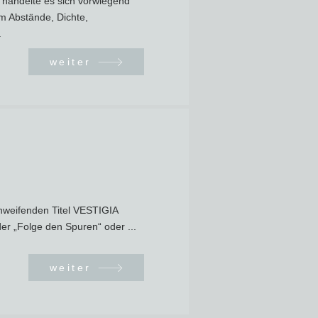
n handelte es sich vorwiegend
m Abstände, Dichte,
.
weiter
hweifenden Titel VESTIGIA
 „Folge den Spuren“ oder ...
weiter