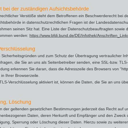
 bei der zuständigen Aufsichtsbehörde
rechtlicher Verstöße steht dem Betroffenen ein Beschwerderecht bei d
chtsbehörde in datenschutzrechtlichen Fragen ist der Landesdatensch
ehmen seinen Sitz hat. Eine Liste der Datenschutzbeauftragten sowie
nommen werden:
https://www.bfdi.bund.de/DE/Infothek/Anschriften_Link
erschlüsselung
s Sicherheitsgründen und zum Schutz der Übertragung vertraulicher Inh
fragen, die Sie an uns als Seitenbetreiber senden, eine SSL-bzw. TLS
ndung erkennen Sie daran, dass die Adresszeile des Browsers von “http:/
n Ihrer Browserzeile.
S-Verschlüsselung aktiviert ist, können die Daten, die Sie an uns über
ung, Löschung
der geltenden gesetzlichen Bestimmungen jederzeit das Recht auf une
nenbezogenen Daten, deren Herkunft und Empfänger und den Zweck d
htigung, Sperrung oder Löschung dieser Daten. Hierzu sowie zu weite