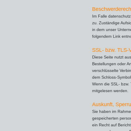
Beschwerderecht
Im Falle datenschutz
zu. Zuständige Aufsi
in dem unser Untern
folgendem Link ent
SSL- bzw. TLS-V
Diese Seite nutzt au
Bestellungen oder An
verschlüsselte Verbi
dem Schloss-Symbol i
Wenn die SSL- bzw. TL
mitgelesen werden.
Auskunft, Sperr
Sie haben im Rahmen 
gespeicherten perso
ein Recht auf Beric