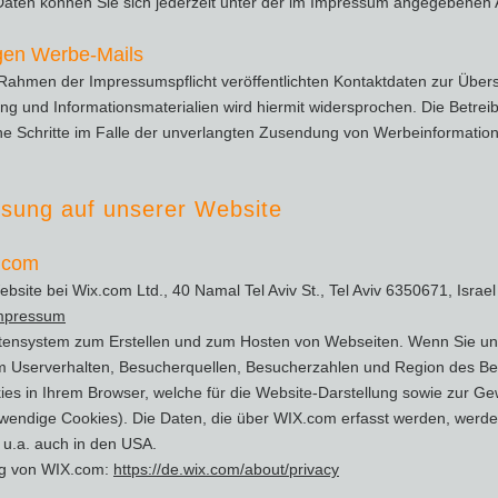
ten können Sie sich jederzeit unter der im Impressum angegebenen
gen Werbe-Mails
Rahmen der Impressumspflicht veröffentlichten Kontaktdaten zur Über
g und Informationsmaterialien wird hiermit widersprochen. Die Betreib
che Schritte im Falle der unverlangten Zusendung von Werbeinformati
sung auf unserer Website​
.com
bsite bei Wix.com Ltd., 40 Namal Tel Aviv St., Tel Aviv 6350671, Israe
impressum
tensystem zum Erstellen und zum Hosten von Webseiten. Wenn Sie u
om Userverhalten, Besucherquellen, Besucherzahlen und Region des Be
ies in Ihrem Browser, welche für die Website-Darstellung sowie zur Gew
otwendige Cookies). Die Daten, die über WIX.com erfasst werden, werd
 u.a. auch in den USA.
ng von WIX.com:
https://de.wix.com/about/privacy